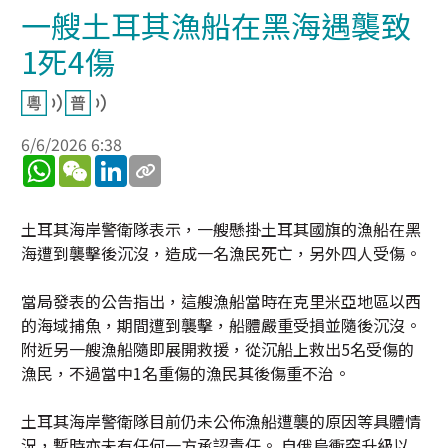
一艘土耳其漁船在黑海遇襲致
1死4傷
6/6/2026 6:38
WhatsApp
WeChat
LinkedIn
土耳其海岸警衛隊表示，一艘懸掛土耳其國旗的漁船在黑
海遭到襲擊後沉沒，造成一名漁民死亡，另外四人受傷。
當局發表的公告指出，這艘漁船當時在克里米亞地區以西
的海域捕魚，期間遭到襲擊，船體嚴重受損並隨後沉沒。
附近另一艘漁船隨即展開救援，從沉船上救出5名受傷的
漁民，不過當中1名重傷的漁民其後傷重不治。
土耳其海岸警衛隊目前仍未公佈漁船遭襲的原因等具體情
況，暫時亦未有任何一方承認責任。 自俄烏衝突升級以