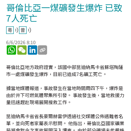
哥倫比亞一煤礦發生爆炸 已致
7人死亡
6/6/2026 8:10
WhatsApp
WeChat
LinkedIn
哥倫比亞地方政府證實，該國中部昆迪納馬卡省蘇塔陶薩
市一處煤礦發生爆炸，目前已造成7名礦工死亡。
據當地媒體報道，事故發生在當地時間周四下午，爆炸是
由於井下可燃氣體聚集所引發。 事故發生後，當地救援力
量迅速趕赴現場展開搜救工作。
昆迪納馬卡省省長豪爾赫雷伊透過社交媒體公佈遇難者名
單，並向死者家屬表示慰問。 他指出，哥倫比亞國家礦業
局將會對今次事故展開深入調查。 由於部分礦場未能嚴格