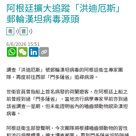
阿根廷擴大追蹤「洪迪厄斯」
郵輪漢坦病毒源頭
6/6/2026 15:51
WhatsApp
WeChat
LinkedIn
調查「洪迪厄斯」號郵輪漢坦病毒的阿根廷衞生專家團
隊，再度前往西部「門多薩省」追尋病源。
世衞官員曾指船上首名病發的荷蘭遊客，在阿根廷上船之
前曾經到過「門多薩省」，當地流行病學專家早前亦到過
該省調查一星期，但未能證明省內的嚙齒類動物感染漢坦
病毒。
阿根廷衛生部發聲明，今次團隊將根據嚙齒類動物的習性
和流行病學標準，擴大調查範圍， 再到門多薩省設陷阱捕