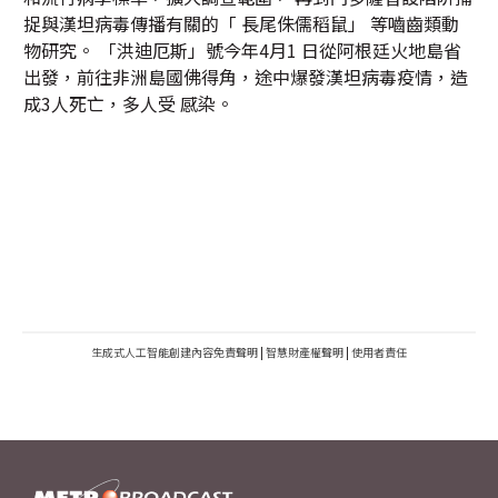
捉與漢坦病毒傳播有關的「 長尾侏儒稻鼠」 等嚙齒類動
物研究。 「洪迪厄斯」號今年4月1 日從阿根廷火地島省
出發，前往非洲島國佛得角，途中爆發漢坦病毒疫情，造
成3人死亡，多人受 感染。
生成式人工智能創建內容免責聲明
|
智慧財產權聲明
|
使用者責任