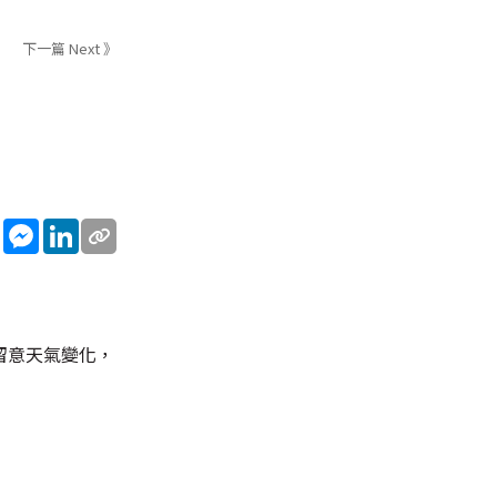
下一篇 Next 》
sApp
WeChat
Messenger
LinkedIn
留意天氣變化，