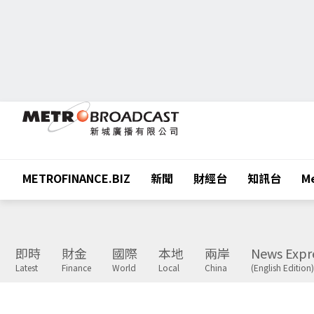
METROFINANCE.BIZ
新聞
財經台
知訊台
Me
即時
財金
國際
本地
兩岸
News Expr
Latest
Finance
World
Local
China
(English Edition)