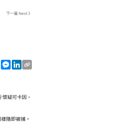
下一篇 Next 》
sApp
WeChat
Messenger
LinkedIn
斤懷疑可卡因，
同樣隨即被捕。