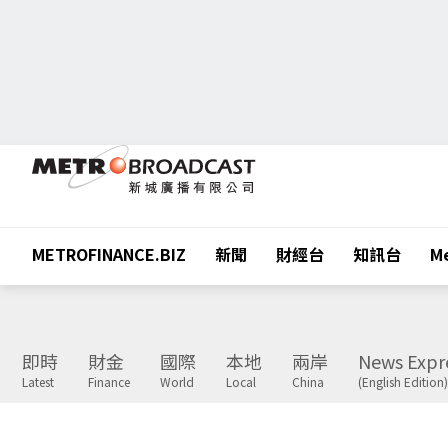
METROFINANCE.BIZ
新聞
財經台
知訊台
Me
即時
財金
國際
本地
兩岸
News Expr
Latest
Finance
World
Local
China
(English Edition)