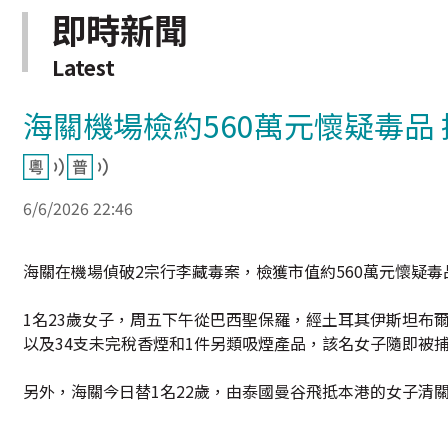
即時新聞
Latest
海關機場檢約560萬元懷疑毒品 
6/6/2026 22:46
海關在機場偵破2宗行李藏毒案，檢獲市值約560萬元懷疑毒
1名23歲女子，周五下午從巴西聖保羅，經土耳其伊斯坦布
以及34支未完稅香煙和1件另類吸煙產品，該名女子隨即被
另外，海關今日替1名22歲，由泰國曼谷飛抵本港的女子清