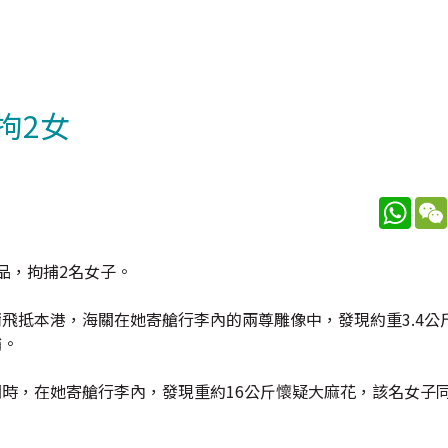
拘2女
What
品，拘捕2名女子。
爾飛抵本港，海關在她寄艙行李內的兩尊雕像中，發現約重3.4公
捕。
關時，在她寄艙行李內，發現重約16公斤懷疑大麻花，該名女子