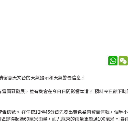
What
續留意天文台的天氣提示和天氣警告信息。
有雷雨區發展，並有機會在今日日間影響本港。 預料今日餘下時
告信號。 在午夜12時45分首先發出黃色暴雨警告信號，個半
區錄得超過60毫米雨量，而九龍東的雨量更超過100毫米。 暴