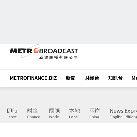
METROFINANCE.BIZ
新聞
財經台
知訊台
Me
即時
財金
國際
本地
兩岸
News Expr
Latest
Finance
World
Local
China
(English Edition)