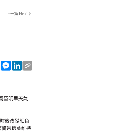
下一篇 Next 》
sApp
WeChat
Messenger
LinkedIn
間至明早天氣
小時後改發紅色
雨警告信號維持