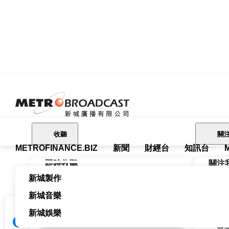
收聽
關
METROFINANCE.BIZ
新聞
財經台
知訊台
Me
即時收聽
關注
關注我們
新城製作
新城
新城廣播有限公司 Metro Broadcast
財經台
新城音樂
新城
新城財經台 Metro Finance
FM104
新
新城娛樂
新城健康+
新