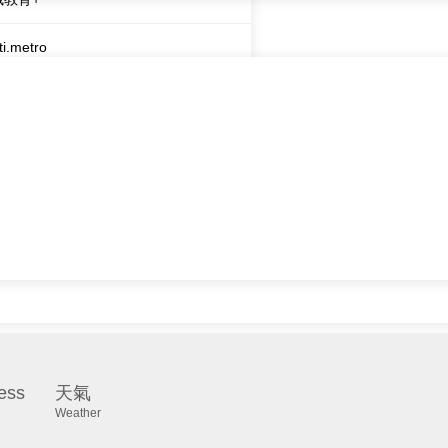
ti.metro
城財經台
城知訊台
港新城廣播
ess
天氣
Weather
直播
×