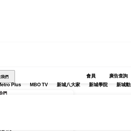
會員
廣告查詢
注我們
tro Plus
MBO TV
新城八大家
新城學院
新城動
我們
廣播有限公司 Metro Broadcast
財經台 Metro Finance
城健康+
城教育+