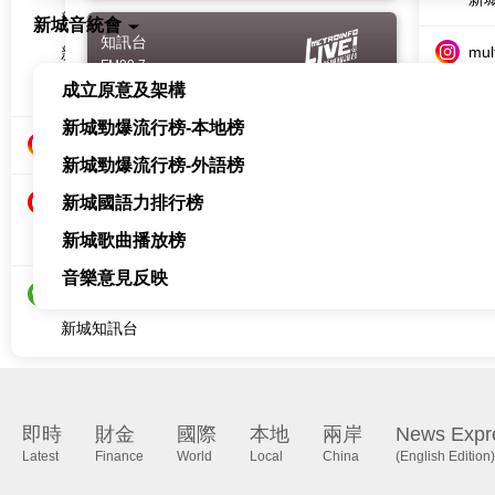
新城教育+
新城音統會
知訊台
mul
FM99.7
multi.metro
成立原意及架構
新
新城財經台
新城勁爆流行榜-本地榜
新
新城知訊台
Metro Plus
新城勁爆流行榜-外語榜
AM1044
香
新城國語力排行榜
香港新城電台
新城歌曲播放榜
新城知訊台
音樂意見反映
即時
財金
國際
本地
兩岸
News Expr
Latest
Finance
World
Local
China
(English Edition)