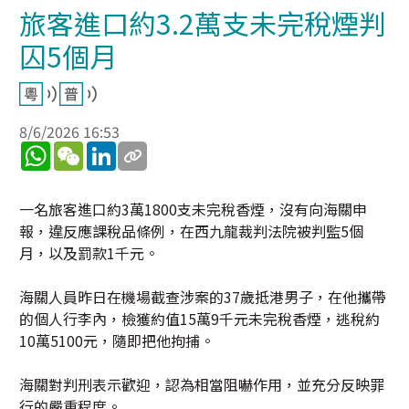
旅客進口約3.2萬支未完稅煙判
囚5個月
8/6/2026 16:53
WhatsApp
WeChat
LinkedIn
一名旅客進口約3萬1800支未完稅香煙，沒有向海關申
報，違反應課稅品條例，在西九龍裁判法院被判監5個
月，以及罰款1千元。
海關人員昨日在機場截查涉案的37歲抵港男子，在他攜帶
的個人行李內，檢獲約值15萬9千元未完稅香煙，逃稅約
10萬5100元，隨即把他拘捕。
海關對判刑表示歡迎，認為相當阻嚇作用，並充分反映罪
行的嚴重程度。