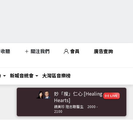
收聽
關注我們
會員
廣告查詢
力
新城音統會
大灣區音樂榜
妙「搜」仁心 [Healing
Hearts]
魏美珍 陸志聰醫生
2000 -
2100