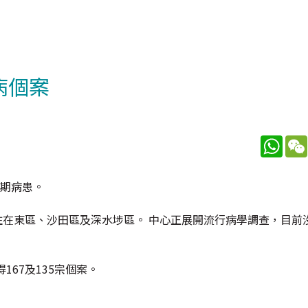
病個案
What
長期病患。
居住在東區、沙田區及深水埗區。 中心正展開流行病學調查，目前
67及135宗個案。