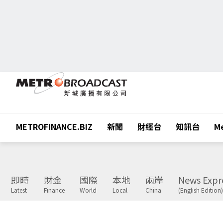
METROFINANCE.BIZ
新聞
財經台
知訊台
Me
即時
財金
國際
本地
兩岸
News Expr
Latest
Finance
World
Local
China
(English Edition)