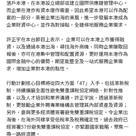
落戶本港，在本港設立總部或建立國際供應鏈管理中心。
而企業在港亦有資本運作需要，因此希望本港可以作為配
套的一部分，乘著企業出海的東風，進一步發展本港成為
企業財資中心，並作為對接點，全鏈條地服務企業需求。
許正宇在本台節目上表示， 企業可以在本港上市獲得融
資，以及通過本港出海，尋找海外商機，同時企業賺取回
報後，亦可在港集中管理和配置資源，更好運用本港作為
國際金融中心的優勢，期望能整全及一站式服務企業需
求，增加企業對本港的黏性。
行動計劃核心目標將從四大方面「4T」入手，包括革新稅
制、持續擴展全面性避免雙重課稅協定網絡、針對性推
廣，以及人才培訓和業界溝通，許正宇說，透過革新稅
制，更鼓勵企業外聘專業機構去管理其內部資產及資源；
另外，要與更多經濟體簽署避免雙重課稅協定，令企業出
海後，在海外同樣享受低稅率及稅務確定性，過去政府已
經簽署57份避免雙重課稅協定，亦緊跟國家戰略，聚焦一
帶一路經濟體。