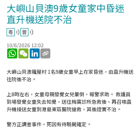
大嶼山貝澳9歲女童家中昏迷
直升機送院不治
10/6/2026 12:02
WhatsApp
WeChat
LinkedIn
大嶼山貝澳羅屋村 1名9歲女童早上在家昏迷，由直升機送
往院後不治。
上8時左右，女童母親發覺女兒暈倒，報警求助。 救護員
到場發覺女童失去知覺，送往梅窩診所急救後，再召喚直
升機接送女童到港島東區醫院搶救，其後證實不治。
警方正調查事件，死因有待驗屍確定。