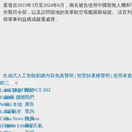
案發在2023年3月至2024年6月，兩名被告使用中國製無人
作戰司令部，以及訪問當地的美軍航空母艦羅斯福號。 法官
韓軍事利益構成嚴重威脅。
生成式人工智能創建內容免責聲明
|
智慧財產權聲明
|
使用者責
即時
METROFINANCE.BIZ
關於
Latest
財金
財經
我們
Finance
國際
台
廣告
World
本地
知訊
查詢
Local
兩岸
台
使用
China
News Express
Metro
條款
(English Edition)
天氣
Plus
及細