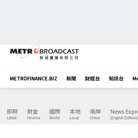
METROFINANCE.BIZ
新聞
財經台
知訊台
Me
即時
財金
國際
本地
兩岸
News Expr
Latest
Finance
World
Local
China
(English Edition)