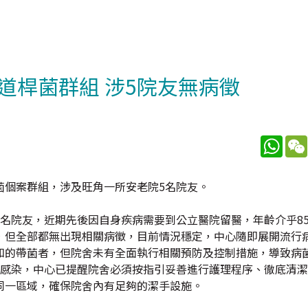
道桿菌群組 涉5院友無病徵
What
菌個案群組，涉及旺角一所安老院5名院友。
名院友，近期先後因自身疾病需要到公立醫院留醫，年齡介乎85
，但全部都無出現相關病徵，目前情況穩定，中心隨即展開流行
知的帶菌者，但院舍未有全面執行相關預防及控制措施，導致病
受感染，中心已提醒院舍必須按指引妥善進行護理程序、徹底清
同一區域，確保院舍內有足夠的潔手設施。