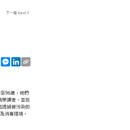
下一篇 Next 》
sApp
WeChat
Messenger
LinkedIn
至96歲，她們
病學調查，並巡
菌透過被污染的
潔及消毒環境，