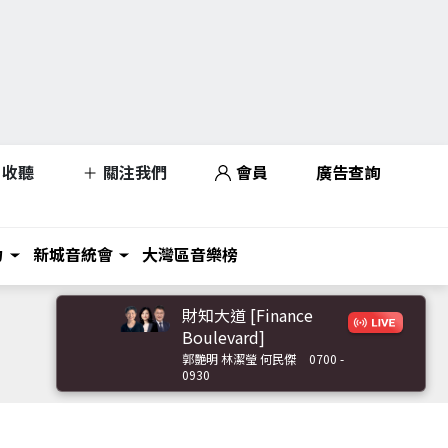
收聽
關注我們
會員
廣告查詢
力
新城音統會
大灣區音樂榜
財知大道 [Finance
Boulevard]
郭艷明 林潔瑩 何民傑
0700 -
0930