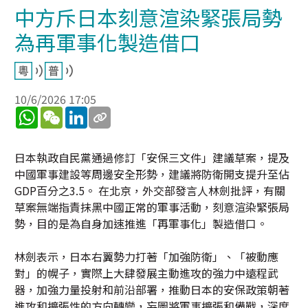
中方斥日本刻意渲染緊張局勢
為再軍事化製造借口
10/6/2026 17:05
WhatsApp
WeChat
LinkedIn
日本執政自民黨通過修訂「安保三文件」建議草案，提及
中國軍事建設等周邊安全形勢，建議將防衛開支提升至佔
GDP百分之3.5。 在北京，外交部發言人林劍批評，有關
草案無端指責抹黑中國正常的軍事活動，刻意渲染緊張局
勢，目的是為自身加速推進「再軍事化」製造借口。
林劍表示，日本右翼勢力打著「加強防衛」、「被動應
對」的幌子，實際上大肆發展主動進攻的強力中遠程武
器，加強力量投射和前沿部署，推動日本的安保政策朝著
進攻和擴張性的方向轉變，妄圖將軍事擴張和備戰，深度