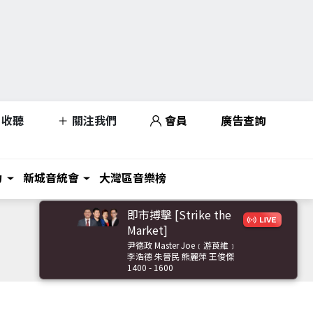
收聽
關注我們
會員
廣告查詢
力
新城音統會
大灣區音樂榜
即市搏擊 [Strike the
Market]
尹德政 Master Joe﹝游莨維﹞
李浩德 朱晉民 熊麗萍 王俊傑
1400 - 1600