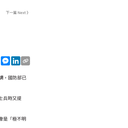
下一篇 Next 》
sApp
WeChat
Messenger
LinkedIn
強調，國防部已
士兵時又提
會是「極不明