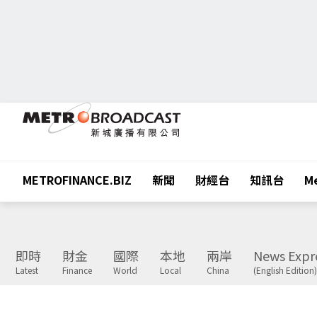
METROFINANCE.BIZ
新聞
財經台
知訊台
Me
即時
財金
國際
本地
兩岸
News Expr
Latest
Finance
World
Local
China
(English Edition)