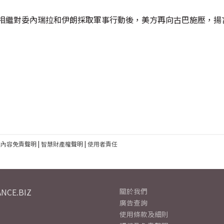
年相繼對委內瑞拉和伊朗採取軍事行動後，美方再向古巴施壓，揚
建內容免責聲明
|
智慧財產權聲明
|
使用者責任
NCE.BIZ
關於我們
廣告查詢
使用條款及細則