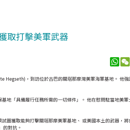
獲取打擊美軍武器
What
e Hegseth)，到訪位於古巴的關塔那摩灣美軍海軍基地。 他
保基地「具備履行任務所需的一切條件」。 他在慰問駐當地美軍
果試圖獲取能夠打擊關塔那摩美軍基地、 或美國本土的武器，將
」的對抗。