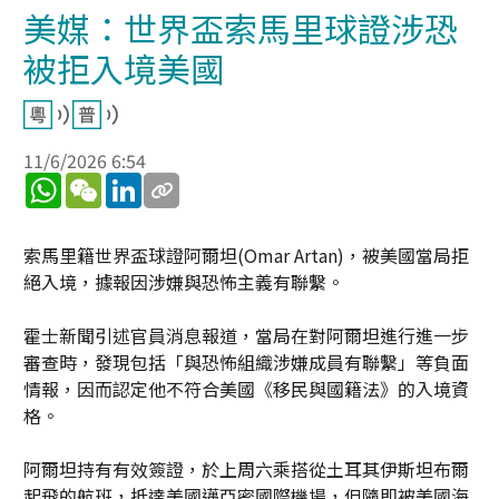
美媒：世界盃索馬里球證涉恐
被拒入境美國
11/6/2026 6:54
WhatsApp
WeChat
LinkedIn
索馬里籍世界盃球證阿爾坦(Omar Artan)，被美國當局拒
絕入境，據報因涉嫌與恐怖主義有聯繫。
霍士新聞引述官員消息報道，當局在對阿爾坦進行進一步
審查時，發現包括「與恐怖組織涉嫌成員有聯繫」等負面
情報，因而認定他不符合美國《移民與國籍法》的入境資
格。
阿爾坦持有有效簽證，於上周六乘搭從土耳其伊斯坦布爾
起飛的航班，抵達美國邁亞密國際機場，但隨即被美國海