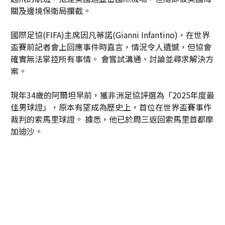
關及邊境保衛局攔截。
國際足協(FIFA)主席因凡蒂諾(Gianni Infantino)，在世界
盃賽前記者會上回應事件時直言，情況令人遺憾，但協會
確實無法掌控所有事情。 會嘗試溝通、討論並尋求解決方
案。
現年34歲的阿爾坦早前，獲非洲足協評選為「2025年度最
佳男球證」，原本有望成為歷史上，首位在世界盃賽事作
裁判的索馬里球證。 據悉，他已於周三返回索馬里首都摩
加迪沙。