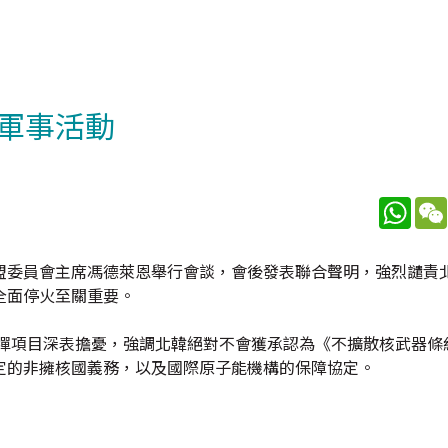
軍事活動
What
盟委員會主席馮德萊恩舉行會談，會後發表聯合聲明，強烈譴責
全面停火至關重要。
導彈項目深表擔憂，強調北韓絕對不會獲承認為《不擴散核武器條
定的非擁核國義務，以及國際原子能機構的保障協定。