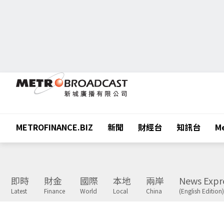
METROFINANCE.BIZ
新聞
財經台
知訊台
Me
即時
財金
國際
本地
兩岸
News Expr
Latest
Finance
World
Local
China
(English Edition)