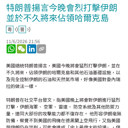
特朗普揚言今晚會烈打擊伊朗
並於不久將來佔領哈爾克島
11/6/2026 21:56
WhatsApp
WeChat
LinkedIn
美國總統特朗普揚言，美國今晚將會猛烈打擊伊朗，並在
不久將來，佔領伊朗的哈爾克島和其他石油基礎設施，以
及完全控制伊朗的石油和天然氣市場，好像美國對委內瑞
拉的做法一樣。
特朗普在社交平台發文，指美國晚上將會對伊朗進行猛烈
打擊，伊朗海軍、 空軍、 雷達、 防空系統及其他防禦力
量，連同大部份的攻擊能力都不復存在。 他形容伊朗毫無
防備，察覺不到美國的飛機在德黑蘭上空飛行，又指美國
與伊朗仍在談判，可能會達成「史上最偉大的協議」，伊