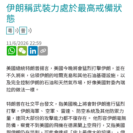
伊朗稱武裝力處於最高戒備狀
態
11/6/2026 22:59
WhatsApp
WeChat
LinkedIn
美國總統特朗普揚言，美國今晚將會猛烈打擊伊朗，並在
不久將來，佔領伊朗的哈爾克島和其他石油基礎設施，以
及完全控制伊朗的石油和天然氣市場，好像美國對委內瑞
拉的做法一樣。
特朗普在社交平台發文，指美國晚上將會對伊朗進行猛烈
打擊，伊朗海軍、 空軍、 雷達、 防空系統及其他防禦力
量，連同大部份的攻擊能力都不復存在。 他形容伊朗毫無
防備，察覺不到美國的飛機在德黑蘭上空飛行，又指美國
與伊朗仍在談判，可能會達成「史上最偉大的協議」，伊