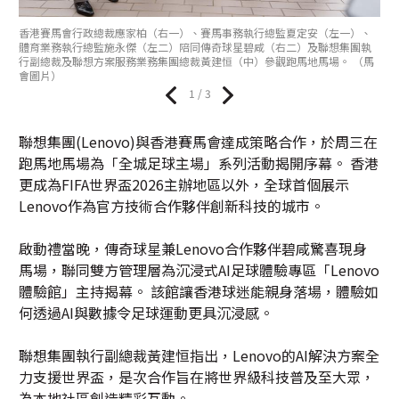
香港賽馬會行政總裁應家柏（右一）、賽馬事務執行總監夏定安（左一）、
體育業務執行總監施永傑（左二）陪同傳奇球星碧咸（右二）及聯想集團執
行副總裁及聯想方案服務業務集團總裁黃建恒（中）參觀跑馬地馬場。 （馬
會圖片）
1 / 3
聯想集團(Lenovo)與香港賽馬會達成策略合作，於周三在
跑馬地馬場為「全城足球主場」系列活動揭開序幕。 香港
更成為FIFA世界盃2026主辦地區以外，全球首個展示
Lenovo作為官方技術合作夥伴創新科技的城市。
啟動禮當晚，傳奇球星兼Lenovo合作夥伴碧咸驚喜現身
馬場，聯同雙方管理層為沉浸式AI足球體驗專區「Lenovo
體驗館」主持揭幕。 該館讓香港球迷能親身落場，體驗如
何透過AI與數據令足球運動更具沉浸感。
聯想集團執行副總裁黃建恒指出，Lenovo的AI解決方案全
力支援世界盃，是次合作旨在將世界級科技普及至大眾，
為本地社區創造精彩互動。