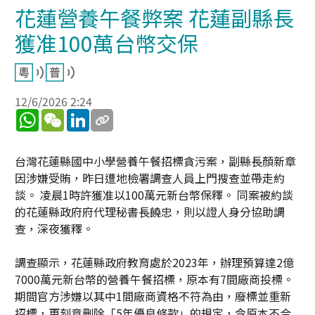
花蓮營養午餐弊案 花蓮副縣長
獲准100萬台幣交保
12/6/2026 2:24
WhatsApp
WeChat
LinkedIn
台灣花蓮縣國中小學營養午餐招標貪污案，副縣長顏新章
因涉嫌受賄，昨日遭地檢署調查人員上門搜查並帶走約
談。 凌晨1時許獲准以100萬元新台幣保釋。 同案被約談
的花蓮縣政府府代理秘書長饒忠，則以證人身分協助調
查，深夜獲釋。
調查顯示，花蓮縣政府教育處於2023年，辦理預算達2億
7000萬元新台幣的營養午餐招標，原本有7間廠商投標。
期間官方涉嫌以其中1間廠商資格不符為由，廢標並重新
招標，更刻意刪除「5年優良條款」的規定，令原本不合