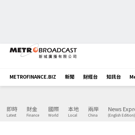
METROFINANCE.BIZ
新聞
財經台
知訊台
Me
即時
財金
國際
本地
兩岸
News Expr
Latest
Finance
World
Local
China
(English Edition)