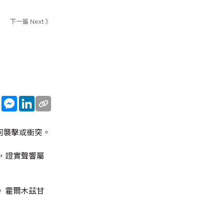
下一篇 Next 》
sApp
WeChat
Messenger
LinkedIn
何襲擊或衝突。
，證實聲響屬
 霍爾木茲甘