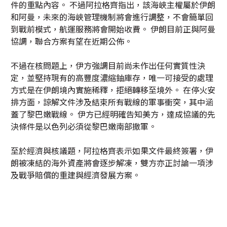
件的重點內容。 不過阿拉格齊指出，該海峽主權屬於伊朗
和阿曼，未來的海峽管理機制將會進行調整，不會簡單回
到戰前模式，航運服務將會開始收費。 伊朗目前正與阿曼
協調，聯合方案有望在近期公佈。
不過在核問題上，伊方強調目前尚未作出任何實質性決
定，並堅持現有的高豐度濃縮鈾庫存，唯一可接受的處理
方式是在伊朗境內實施稀釋，拒絕轉移至境外。 在停火安
排方面，諒解文件涉及結束所有戰線的軍事衝突，其中涵
蓋了黎巴嫩戰線。 伊方已經明確告知美方，達成協議的先
決條件是以色列必須從黎巴嫩南部撤軍。
至於經濟與核議題，阿拉格齊表示如果文件最終簽署，伊
朗被凍結的海外資產將會逐步解凍，雙方亦正討論一項涉
及戰爭賠償的重建與經濟發展方案。