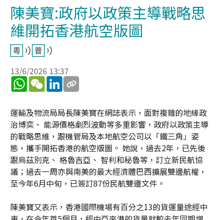
陳美寶:政府以政策主導戰略思
維開拓香港航空版圖
13/6/2026 13:37
WhatsApp
WeChat
LinkedIn
運輸及物流局局長陳美寶在網誌表示，面對複雜的地緣政
治博奕、 能源價格劇烈波動等多重影響，政府以政策主導
的戰略思維，跟機管局及本地航空公司以「鐵三角」姿
態，攜手開拓香港的航空版圖。 她說，過去2年，已先後
跟烏茲別克、 格魯吉亞、 智利和秘魯等，訂立新民航協
議；過去一周亦與南美的最大經濟體巴西擴展雙邊航權，
至今年6月中旬，已簽訂87份民航雙邊文件。
陳美寶又表示，香港國際機場有百分之13的貨運量途經中
東，在今年首5個月，經中亞來港的貨量就較去年同期增