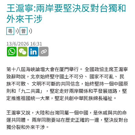
王滬寧:兩岸要堅決反對台獨和
外來干涉
13/6/2026 16:31
WhatsApp
WeChat
LinkedIn
第十八屆海峽論壇大會在厦門舉行。 全國政協主席王滬寧
致辭時說，北京始終堅守國土不可分、 國家不可亂、 民
族不可散、 文明不可斷的共同信念，始終堅持一個中國原
則和「九二共識」，堅定走好兩岸關係和平發展道路，堅
定推進祖國統一大業，堅定共創中華民族綿長福祉。
王滬寧又說，大陸和台灣同屬一個中國，是休戚與共的命
運共同體。 兩岸同胞要站在歷史正確的一邊，堅決反對台
獨分裂和外來干涉。