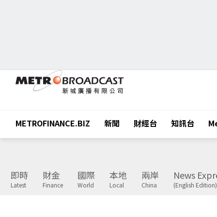
METROFINANCE.BIZ
新聞
財經台
知訊台
Me
即時
財金
國際
本地
兩岸
News Expr
Latest
Finance
World
Local
China
(English Edition)