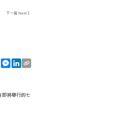
下一篇 Next 》
sApp
WeChat
Messenger
LinkedIn
在即將舉行的七