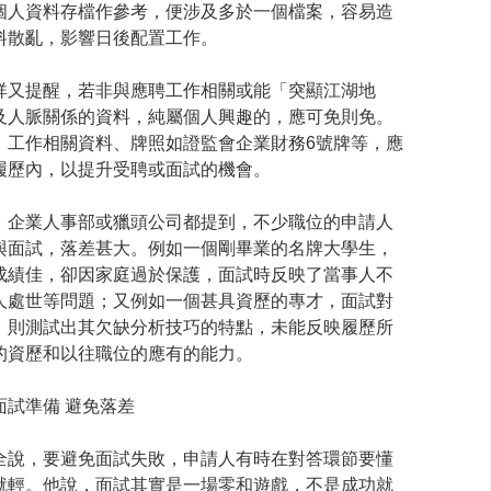
個人資料存檔作參考，便涉及多於一個檔案，容易造
料散亂，影響日後配置工作。
祥又提醒，若非與應聘工作相關或能「突顯江湖地
及人脈關係的資料，純屬個人興趣的，應可免則免。
，工作相關資料、牌照如證監會企業財務6號牌等，應
履歷內，以提升受聘或面試的機會。
，企業人事部或獵頭公司都提到，不少職位的申請人
與面試，落差甚大。例如一個剛畢業的名牌大學生，
成績佳，卻因家庭過於保護，面試時反映了當事人不
人處世等問題；又例如一個甚具資歷的專才，面試對
，則測試出其欠缺分析技巧的特點，未能反映履歷所
的資歷和以往職位的應有的能力。
面試準備 避免落差
全說，要避免面試失敗，申請人有時在對答環節要懂
就輕。他說，面試其實是一場零和遊戲，不是成功就