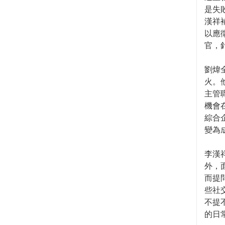
是失
漢祥
以應
官，
劉煒
火。
主管
機會
綜合
變為
李漢
外，
而提
些社
不提
的日