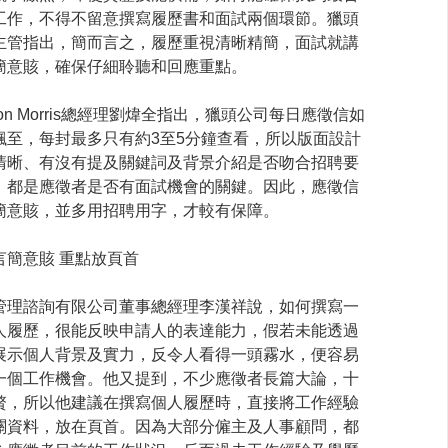
工作，不得不留意撰寫履歷書和面試兩個環節。獵頭
主管指出，簡而言之，履歷重視清晰精簡，面試就講
簡意賅，確保仔細聆聽和回應重點。
gon Morris總經理劉煒全指出，獵頭公司每日應徵信如
飄至，每封最多只有約3至5分鐘查看，所以版面設計
清晰、有沒有提及關鍵詞及背景介紹是否吻合招聘要
，都是應徵者是否有面試機會的關鍵。因此，應徵信
簡意賅，並多用招聘用字，才較有保障。
言簡意賅 重點放頁首
管理諮詢有限公司董事總經理李漢祥說，如何撰寫一
人履歷，很能反映申請人的表達能力，假若未能透過
展示個人背景及實力，反令人看得一頭霧水，便容易
一個工作機會。他又提到，不少應徵者長篇大論，十
贅，所以他建議在撰寫個人履歷時，直接將工作經驗
關資料，放在頁首。因為大部分僱主及人事顧問，都