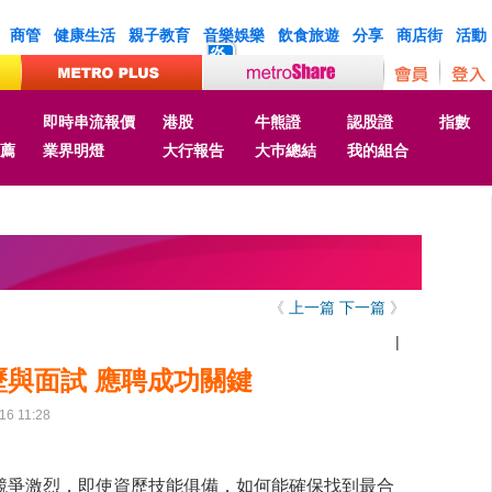
商管
健康生活
親子教育
音樂娛樂
飲食旅遊
分享
商店街
活動
炎
即時串流報價
港股
牛熊證
認股證
指數
薦
業界明燈
大行報告
大巿總結
我的組合
《
上一篇
下一篇
》
|
歷與面試 應聘成功關鍵
16 11:28
競爭激烈，即使資歷技能俱備，如何能確保找到最合