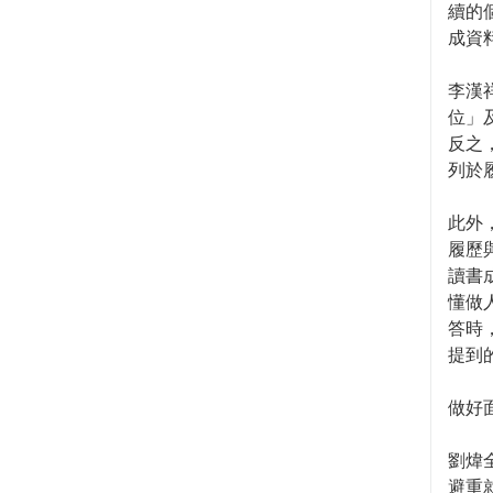
續的
成資
李漢
位」
反之
列於
此外
履歷
讀書
懂做
答時
提到
做好
劉煒
避重