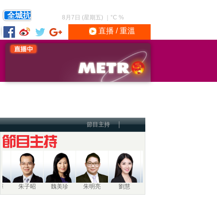
全城抗
8月7日 (星期五)
｜
°C
%
直播 / 重溫
｜
節目主持