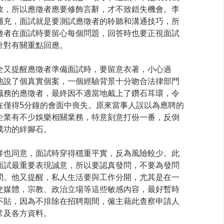
敗，所以應徵者應要修飾言辭，才不致錯失機會。李
補充，面試就是要測試應徵者的聆聽和溝通技巧，所
徵者在面試時要留心每個問題，回答時也要正視面試
針對有關重點回應。
全又提醒應徵者準備面試時，要留意衣著，小心過
他說了個真實個案，一個經驗背景十分吻合法律部門
職務的應徵者，最終因不適當地戴上了鑽石耳環，令
在僅得5分鐘的會面中喪失。原來當事人誤以為應聘的
企業有不少娛樂相關業務，特意刻意打份一番，反倒
成功的絆腳石。
祥也同意，面試時穿得穩重平實，反為風險較少。此
面試最重要表現誠意，所以要認真發問，不要為發問
問。他又提醒，私人生活要與工作分開，尤其是在一
交媒體，宗教、政治立場等這些敏感內容，最好暫時
不貼，因為不排除在招聘期間，僱主藉此查察申請人
常及各方資料。