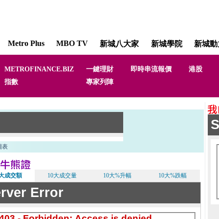
Metro Plus
MBO TV
新城八大家
新城學院
新城動
METROFINANCE.BIZ
一鍵理財
即時串流報價
港股
恩雨同路人 [Showers of 
指數
專家列陣
陳錦輝 梁
0大成交額
10大成交量
10大%升幅
10大%跌幅