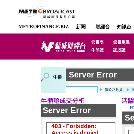
METROFINANCE.BIZ
新聞
財經台
知訊台
節目表
節目重溫
牛熊證
認股證
1