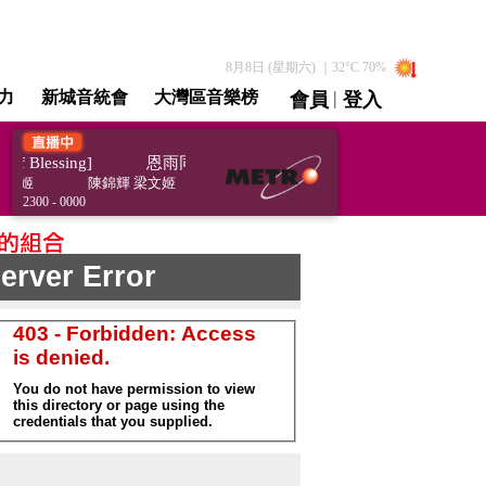
8月8日 (星期六)
｜
32
°C
70
%
|
力
新城音統會
大灣區音樂榜
會員
登入
直播 / 重溫
Blessing]
恩雨同路人 [Showers of Blessing]
文姬
陳錦輝 梁文姬
2300 - 0000