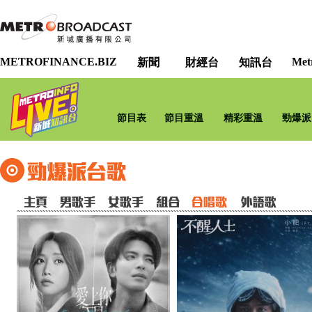
METROFINANCE.BIZ
Met
新聞
財經台
知訊台
節目表
節目重溫
精彩重溫
勁爆派