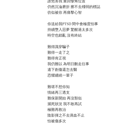
誰危害我 重回慘角位置
仍然沉淪磨折 擦不去殘弱的標誌
彷似被你 再痛擊心智
你送給我PTSD 間中會極度怕事
持續墮入惡夢 驚醒過太多次
時空也錯亂 沒有終結
難得識穿騙子
難得一走了之
難得肯正視
我仍難以 為明日刪走往事
遺下創傷還怎去醫
恐懼纏繞一輩子
難堪不想你知
情緒再三透支
難保新開始 再沒類似
瀕死狀況 我不敢再試
極難再救治
陰影揮之不去滴血不止
怕被傷多次