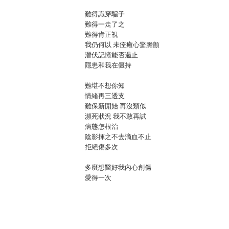
難得識穿騙子
難得一走了之
難得肯正視
我仍何以 未痊癒心驚膽顫
潛伏記憶能否遏止
隱患和我在僵持
難堪不想你知
情緒再三透支
難保新開始 再沒類似
瀕死狀況 我不敢再試
病態怎根治
陰影揮之不去滴血不止
拒絕傷多次
多麼想醫好我內心創傷
愛得一次