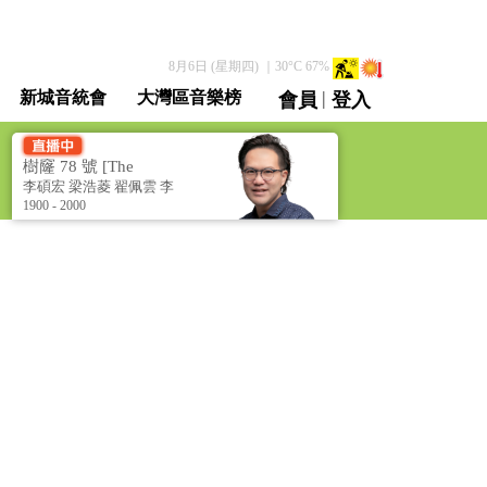
8月6日 (星期四)
｜
30
°C
67
%
|
新城音統會
大灣區音樂榜
會員
登入
直播 / 重溫
樹窿 78 號 [The
Hollow @78]
李碩宏 梁浩菱 翟佩雲 李
進羿 李浩賢
1900 - 2000