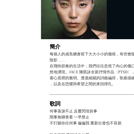
簡介
每個人的成長總會留下大大小小的傷痕，有些會
陰影……
在飛快節奏的生活中，我們往往忽視了內心的傷
然地湧現。JACE 陳凱詠全新抒情作品〈PTS
索心底裡的脆弱。透過細膩的詞曲編排，歌曲描
，以及在恐懼與希望之間的來回掙扎。
歌詞
何事落淚不止 反覆閃現前事
閒事無聊查看 一早禁止
不打聽你任何事 偏偏我 重新出發也不容易