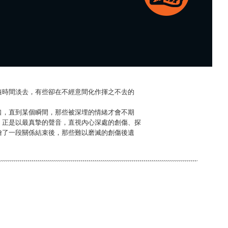
隨時間淡去，有些卻在不經意間化作揮之不去的
口，直到某個瞬間，那些被深埋的情緒才會不期
D〉，正是以最真摯的聲音，直視內心深處的創傷、探
繪了一段關係結束後，那些難以磨滅的創傷後遺