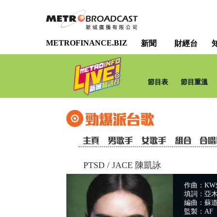
METROFINANCE.BIZ
新聞
財經台
節目表
節目重溫
PTSD
/
JACE 陳凱詠
作曲：KW
填詞：亞木
編曲：蘇道哲
監製：AF