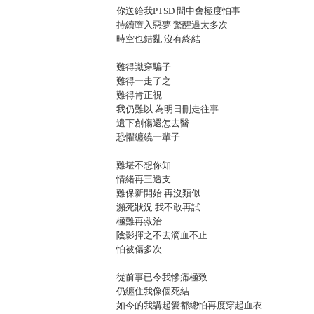
你送給我PTSD 間中會極度怕事
持續墮入惡夢 驚醒過太多次
時空也錯亂 沒有終結
難得識穿騙子
難得一走了之
難得肯正視
我仍難以 為明日刪走往事
遺下創傷還怎去醫
恐懼纏繞一輩子
難堪不想你知
情緒再三透支
難保新開始 再沒類似
瀕死狀況 我不敢再試
極難再救治
陰影揮之不去滴血不止
怕被傷多次
從前事已令我慘痛極致
仍纏住我像個死結
如今的我講起愛都總怕再度穿起血衣