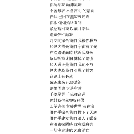
你洞察我 顛沛流離
不會形容 不會言明 的悲喜
任我 已困在無望裏迷途
你卻 偏偏始終看到
願意拾回我 以歲月陪我
繼續任性顛簸
時空間撮合我們 我被你釋放
如煙火照亮我們 宇宙有了光
在沿路碰面時 貼近我身旁
幫我拆掉迷惘 抹掉了驚慌
如天選正是我們 我絕不放
煙火也為我們 引導了對方
命途上有必然
確認未來 已經清朗
別怕周遭 太過空曠
千億星雲 千億種命運
你與我仍然卻捉得緊
回望這個 玄妙世界 淚在滲
誰伸手撮合我們 撒下了天網
誰伸手建立我們 滲入了曙光
在沿路探問時 你在我身旁
一切注定連結 未會消亡