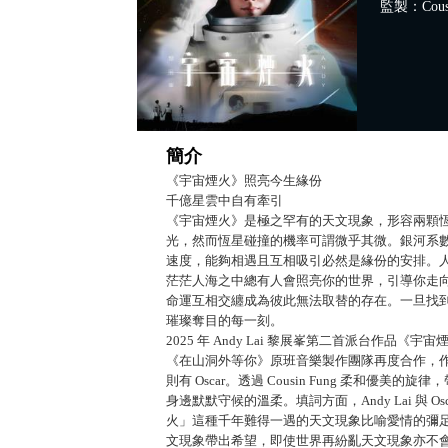
監製：Cousi
簡介
《宇宙煙火》照亮今生緣份
千億星雲中自有牽引
《宇宙煙火》是極之罕有的天文現象，形容兩顆
光，然而恆星碰撞的機率可謂微乎其微。銀河系
速度，能夠相遇且互相吸引必然是緣份的安排。
茫茫人海之中總有人會照亮你的世界，引導你走
命運互相交纏成為彼此無法取替的存在。一旦找
璀璨奪目的每一刻。
2025 年 Andy Lai 黎展峯第二首派台作品
《在山洞外等你》原班音樂製作團隊再度合作，作曲編曲
則有 Oscar。透過 Cousin Fung 柔和優美
身邊默默守候的溫柔。填詞方面，Andy Lai 與 O
火」這種千年難得一遇的天文現象比喻愛情的彌
文現象帶出希望，即使世界再紛亂天文現象亦不