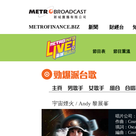
METROFINANCE.BIZ
新聞
財經台
節目表
節目重溫
宇宙煙火
/
Andy 黎展峯
唱片公司：
作曲：Cousi
填詞：Osca
編曲：Cousi