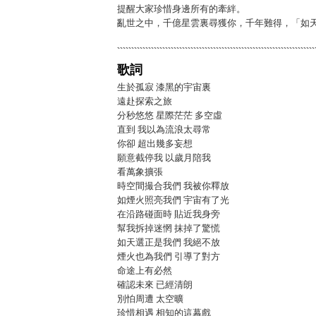
提醒大家珍惜身邊所有的牽絆。
亂世之中，千億星雲裏尋獲你，千年難得，「如
歌詞
生於孤寂 漆黑的宇宙裏
遠赴探索之旅
分秒悠悠 星際茫茫 多空虛
直到 我以為流浪太尋常
你卻 超出幾多妄想
願意截停我 以歲月陪我
看萬象擴張
時空間撮合我們 我被你釋放
如煙火照亮我們 宇宙有了光
在沿路碰面時 貼近我身旁
幫我拆掉迷惘 抹掉了驚慌
如天選正是我們 我絕不放
煙火也為我們 引導了對方
命途上有必然
確認未來 已經清朗
別怕周遭 太空曠
珍惜相遇 相知的這幕戲