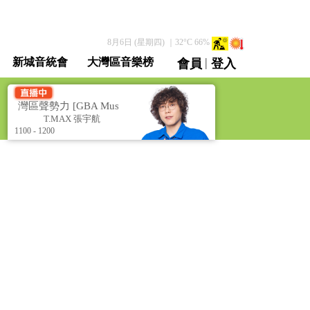
8月6日 (星期四)
｜
32
°C
66
%
|
新城音統會
大灣區音樂榜
會員
登入
直播 / 重溫
灣區聲勢力 [GBA Music Power]
灣區聲勢力 [GBA Music Pow
T.MAX 張宇航
T.MAX 張宇航
1100 - 1200