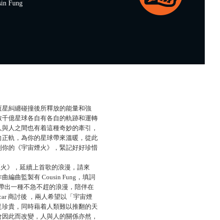
n Fung
恆星糾纏碰撞後所釋放的能量和強
數千億星球各自有各自的軌跡和運轉
人與人之間也有着這種奇妙的牽引，
向正軌，為你的星球帶來溫暖，從此
到你的《宇宙煙火》，緊記好好珍惜
《宇宙煙火》，延續上首歌的浪漫，請來
監製有 Cousin Fung，填詞
的旋律，帶出一種不急不趕的浪漫，陪伴在
scar 商討後 ，兩人希望以「宇宙煙
足珍貴，同時藉着人類難以推翻的天
會因此而改變，人與人的關係亦然，