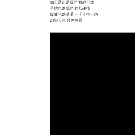
如天選正是我們 我絕不放
星體也為我們 強烈碰撞
綻放光點濛濛 一千年得一趟
幻變天色 與你觀看