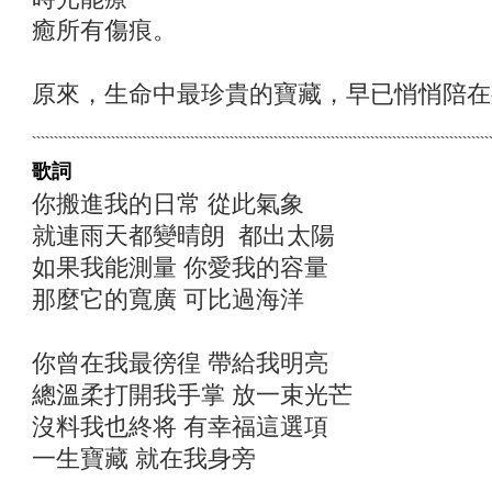
癒所有傷痕。
原來，生命中最珍貴的寶藏，早已悄悄陪在
歌詞
你搬進我的日常 從此氣象
就連雨天都變晴朗 都出太陽
如果我能測量 你愛我的容量
那麼它的寬廣 可比過海洋
你曾在我最徬徨 帶給我明亮
總溫柔打開我手掌 放一束光芒
沒料我也終将 有幸福這選項
一生寶藏 就在我身旁