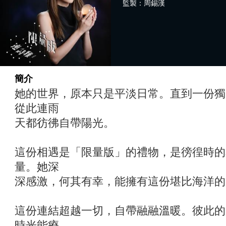
監製：周錫漢
簡介
她的世界，原本只是平淡日常。直到一份獨
從此連雨
天都彷彿自帶陽光。
這份相遇是「限量版」的禮物，是徬徨時的
量。她深
深感激，何其有幸，能擁有這份堪比海洋的
這份連結超越一切，自帶融融溫暖。彼此的
時光能療