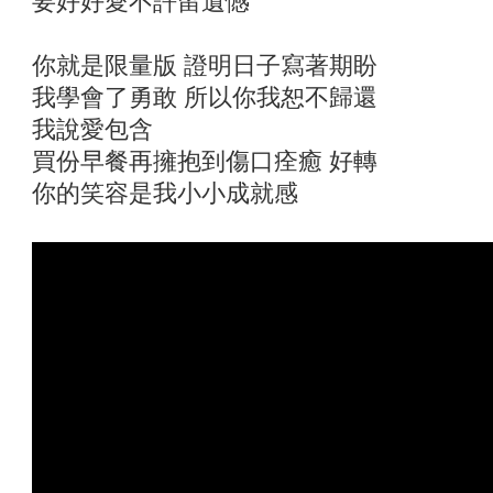
要好好愛不許留遺憾
你就是限量版 證明日子寫著期盼
我學會了勇敢 所以你我恕不歸還
我說愛包含
買份早餐再擁抱到傷口痊癒 好轉
你的笑容是我小小成就感