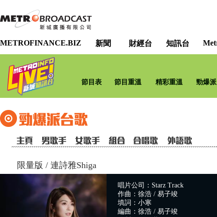
METROFINANCE.BIZ
Met
新聞
財經台
知訊台
節目表
節目重溫
精彩重溫
勁爆派
限量版
/
連詩雅Shiga
唱片公司：Starz Track
作曲：徐浩 / 易子竣
填詞：小寒
編曲：徐浩 / 易子竣