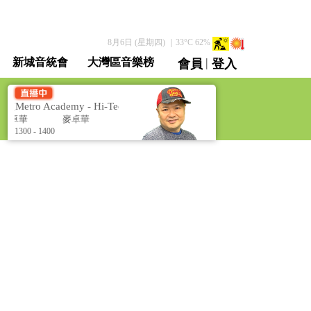
8月6日 (星期四)
｜
33
°C
62
%
|
新城音統會
大灣區音樂榜
會員
登入
直播 / 重溫
etro Academy - Hi-Tech Living]
新城學院 - 智 ･ Hi Tech 生活 
麥卓華
麥卓華
1300 - 1400