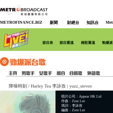
METROFINANCE.BIZ
Met
新聞
財經台
知訊台
節目表
節目重溫
精彩重溫
勁爆派
降噪時刻
/
Harley Tea 李詠孜 | yuzz_steven
唱片公司：Appear HK Ltd
作曲：Zion Lee
填詞：李詠孜
編曲：Zion Lee