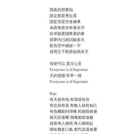
我真的想要知
誰定那星秀位置
誰監管星空各種事
為甚每星亦有著名字
祈求能實踐希冀的事
甜夢內已經試驗多次
藍色空中鑲嵌一字
就用五千顆星組我名字
假使可以 貫注心意
Everyone is A Superstar
天的賞賜 世界一致
Everyone is A Superstar
Rap:
有天就有地 有我就有你
有悲就有喜 有敵人就有知己
有危機殺到埋嚟 死都唔會避
個天跌落嚟 我哋都當做被
就算俾人睇死 俾人睇唔起
嘆咗幾多口氣 都冇諗過放棄