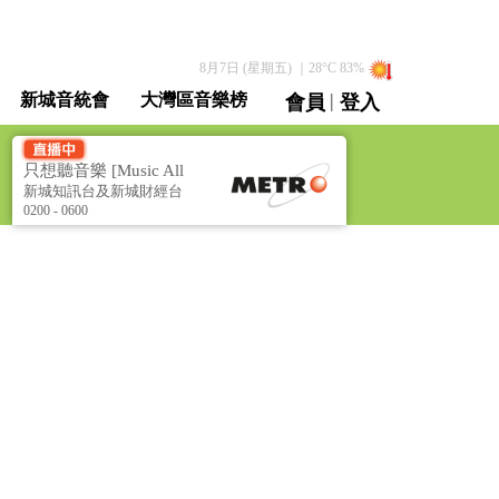
8月7日 (星期五)
｜
28
°C
83
%
|
新城音統會
大灣區音樂榜
會員
登入
直播 / 重溫
只想聽音樂 [Music All
Night]
新城知訊台及新城財經台
聯播
0200 - 0600