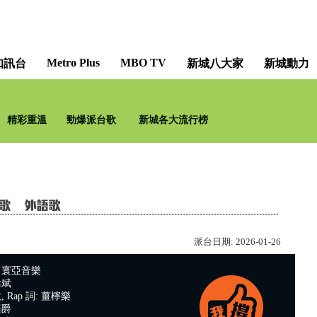
Metro Plus
MBO TV
知訊台
新城八大家
新城動力
精彩重溫
勁爆派台歌
新城各大流行榜
派台日期:
2026-01-26
：寰亞音樂
偉斌
 Rap 詞: 薑檸樂
基爵