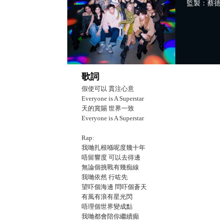
監製：蔡
歌詞
假使可以 貫注心意
Everyone is A Superstar
天的賞賜 世界一致
Everyone is A Superstar
Rap:
我哋扎根喺呢度幾十年
唔留響度 可以去得邊
無論個挑戰有幾痴線
我哋依然 行咗先
望吓個海邊 問吓個蒼天
有風有浪有星光閃
唔理個世界變成點
我哋都會陪你繼續癲