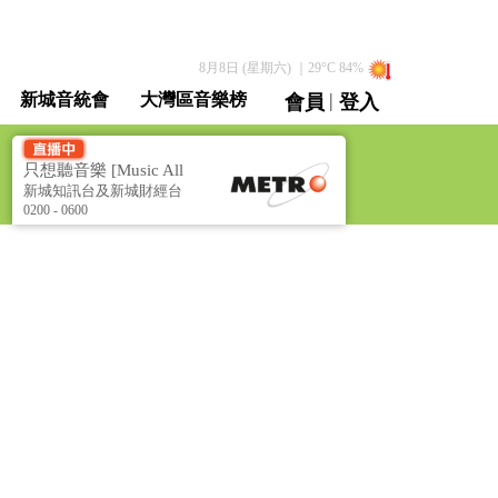
8月8日 (星期六)
｜
29
°C
84
%
|
新城音統會
大灣區音樂榜
會員
登入
直播 / 重溫
只想聽音樂 [Music All
Night]
新城知訊台及新城財經台
聯播
0200 - 0600