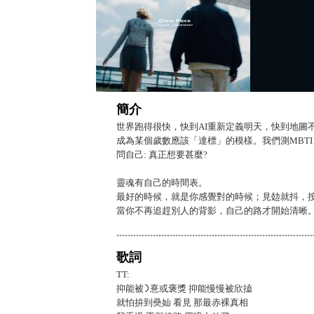
簡介
世界跑得很快，快到AI重新定義明天，快到地圖
成為某個歲數應該「達標」的模樣。我們測MBTI
問自己: 真正想要甚麼?
靈魂有自己的時間表。
最好的時候，就是你感覺對的時候；見攰就抖，按
當你不再追趕別人的背影，自己的路才開始清晰
歌詞
TT:
抑能被᯿憙或褒獎 抑能慢慢被欣搕
就怕拚到奰奾 看見 那最赤裸真相