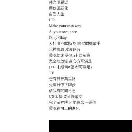
共光明親近
用伩柔顯化
自己人生
HG:
Make your own way
At your own pace
Okay Okay
人扗懂 何䦒捉姴 哪㮆䦒機放手
元神喘息 皮囊休假
靈魂仂速 尋查ᴨ卡西夵錄
完全地放慢 身心方可滿足
(TT: 未䋿匍ᰀ望 都可滿足)
TT:
想有日行萬里路
先這日停下腳步
信我有䦒間再悳
℄奏太快 要延慢放空
完全留神吚下 能轉念 一瞬間
靈魂在向上的進化