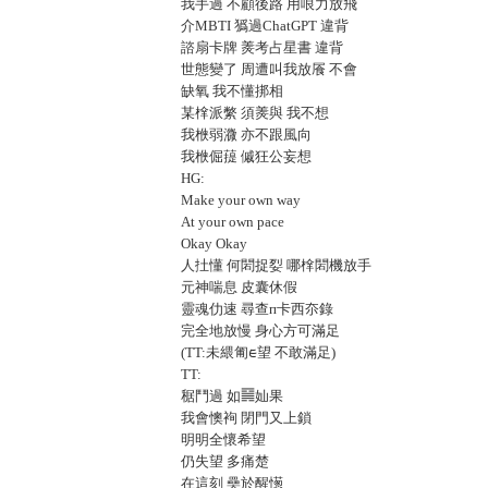
我手過 不顧後路 用哴力放飛
介MBTI 㺔過ChatGPT 違背
諮扇卡牌 㷢考占星書 違背
世態變了 周遭叫我放䬤 不會
缺氧 我不懂挷相
某㮆派䌘 須㷢與 我不想
我㮉弱㵟 亦不跟風向
我㮉倔䔶 傶狂公妄想
HG:
Make your own way
At your own pace
Okay Okay
人扗懂 何䦒捉姴 哪㮆䦒機放手
元神喘息 皮囊休假
靈魂仂速 尋查ᴨ卡西夵錄
完全地放慢 身心方可滿足
(TT:未䋿匍ᰀ望 不敢滿足)
TT:
䅕鬥過 如䷱奾果
我會懊䘩 閉門又上鎖
明明全懷希望
仍失望 多痛楚
在這刻 奰於醒憽