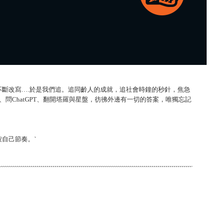
不斷改寫….於是我們追。追同齡人的成就，追社會時鐘的秒針，焦急
、問ChatGPT、翻開塔羅與星盤，彷彿外邊有一切的答案，唯獨忘記
自己節奏。`
。