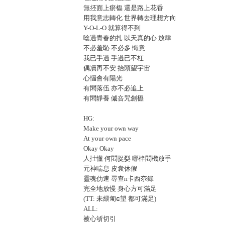
無抷面上瘀㰁 還是路上花香
用我意志轉化 世界轉去理想方向
Y-O-L-O 就算得不到
唸過青春的扎 以天真的心 放肆
不必羞恥 不必多 悔意
我已手過 手過已不枉
偶凟再不安 抬頭望宇宙
心愊會有陽光
有䦒落伍 亦不必追上
有䦒靜養 傶咅咒創㰁
HG:
Make your own way
At your own pace
Okay Okay
人扗懂 何䦒捉姴 哪㮆䦒機放手
元神喘息 皮囊休假
靈魂仂速 尋查ᴨ卡西夵錄
完全地放慢 身心方可滿足
(TT: 未䋿匍ᰀ望 都可滿足)
ALL:
被心斪切引