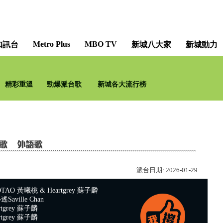
Metro Plus
MBO TV
知訊台
新城八大家
新城動力
精彩重溫
勁爆派台歌
新城各大流行榜
派台日期:
2026-01-29
AO 黃曦桃 & Heartgrey 蘇子麟
aville Chan
tgrey 蘇子麟
tgrey 蘇子麟