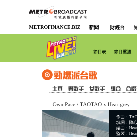
METROFINANCE.BIZ
新聞
財經台
節目表
節目重溫
Own Pace
/
TAOTAO x Heartgrey
作曲：TAOT
填詞：陳心遙S
編曲：Hear
監製：Hear