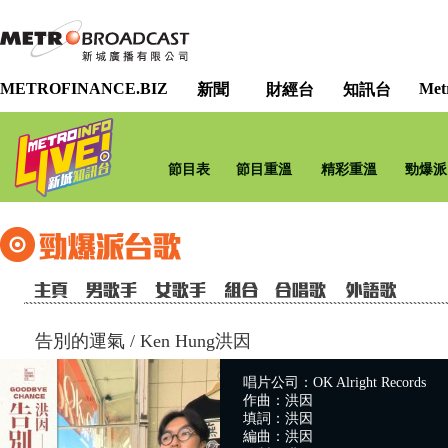
METROFINANCE.BIZ
Met
新聞
財經台
知訊台
節目表
節目重溫
精彩重溫
勁爆派
告別的運氣
/
Ken Hung洪因
唱片公司：OK Alright Records
作曲：洪因
填詞：洪因
編曲：洪因