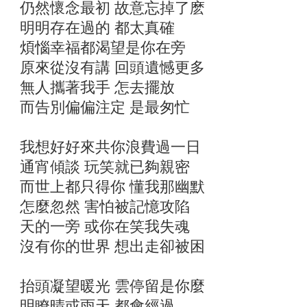
仍然懷念最初 故意忘掉了麽
明明存在過的 都太真確
煩惱幸福都渴望是你在旁
原來從沒有講 回頭遺憾更多
無人攜著我手 怎去擺放
而告別偏偏注定 是最匆忙
我想好好來共你浪費過一日
通宵傾談 玩笑就已夠親密
而世上都只得你 懂我那幽默
怎麼忽然 害怕被記憶攻陷
天的一旁 或你在笑我失魂
沒有你的世界 想出走卻被困
抬頭凝望暖光 雲停留是你麼
明瞭晴或雨天 都會經過