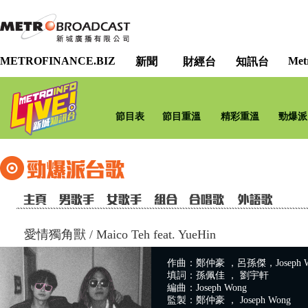
METROFINANCE.BIZ
Met
新聞
財經台
知訊台
節目表
節目重溫
精彩重溫
勁爆派
愛情獨角獸
/
Maico Teh feat. YueHin
作曲：鄭仲豪 ，呂孫傑，Joseph W
填詞：孫佩佳 ， 劉宇軒
編曲：Joseph Wong
監製：鄭仲豪 ， Joseph Wong