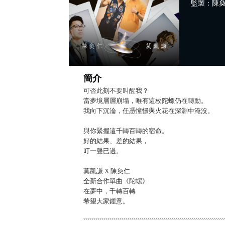
監製：陳奐
簡介
可否此刻不要叫醒我？
當夢境層層崩塌，唯有這枚陀螺仍在轉動。
我向下沉淪，任憑憧憬與火花在深淵中淹沒。
與你緊握這千轉百轉的宿命。
好的結果、差的結果，
叮一聲已過。
莫凱謙 X 陳奐仁
全新合作單曲《陀螺》
在夢中，千轉百轉
希望大家鍾意。