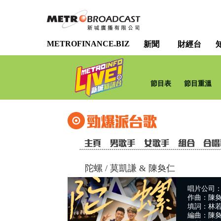
METROFINANCE.BIZ
新聞
財經台
節目表
節目重溫
陀螺
/
莫凱謙 & 陳奐仁
唱片公司：Me
作曲：陳
填詞：林
編曲：陳奐