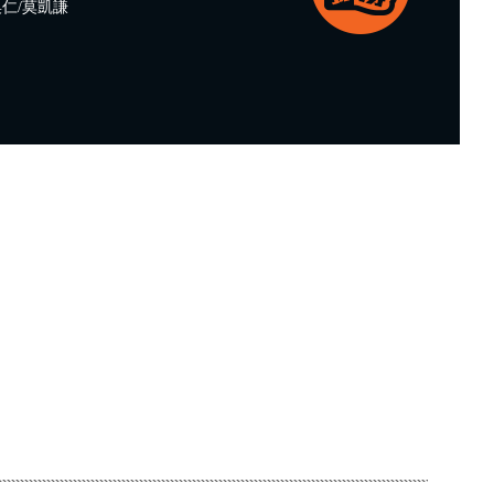
仁/莫凱謙