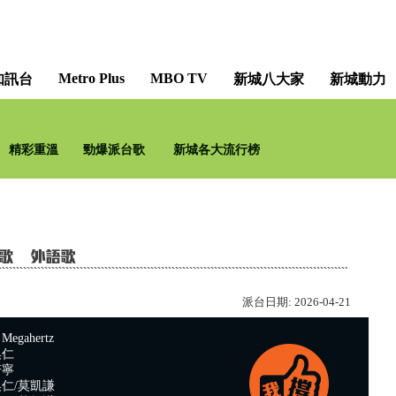
Metro Plus
MBO TV
知訊台
新城八大家
新城動力
精彩重溫
勁爆派台歌
新城各大流行榜
派台日期:
2026-04-21
gahertz
奐仁
若寧
仁/莫凱謙