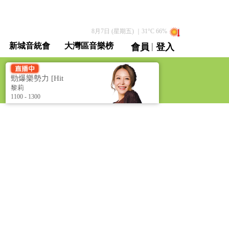
8月7日 (星期五)
｜
31
°C
66
%
|
新城音統會
大灣區音樂榜
會員
登入
直播 / 重溫
勁爆樂勢力 [Hit
Power]
黎莉
1100 - 1300