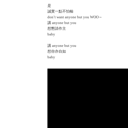
是
誠實一點不怕輸
don’t want anyone but you WOO～
講 anyone but you
想懇請作主
baby
講 anyone but you
想你亦自如
baby