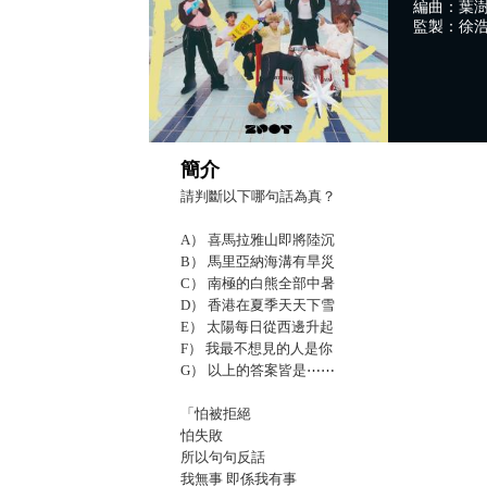
編曲：葉
監製：徐
簡介
請判斷以下哪句話為真？
A） 喜馬拉雅山即將陸沉
B） 馬里亞納海溝有旱災
C） 南極的白熊全部中暑
D） 香港在夏季天天下雪
E） 太陽每日從西邊升起
F） 我最不想見的人是你
G） 以上的答案皆是⋯⋯
「怕被拒絕
怕失敗
所以句句反話
我無事 即係我有事