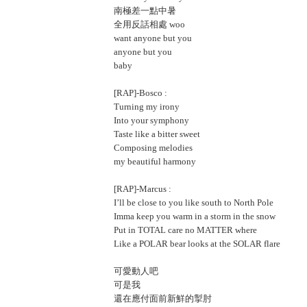
南極差一點中暑
全用反話相處 woo
want anyone but you
anyone but you
baby
[RAP]-Bosco :
Turning my irony
Into your symphony
Taste like a bitter sweet
Composing melodies
my beautiful harmony
[RAP]-Marcus :
I’ll be close to you like south to North Pole
Imma keep you warm in a storm in the snow
Put in TOTAL care no MATTER where
Like a POLAR bear looks at the SOLAR flare
可愛動人吧
可是我
還在應付面前新鮮的掣肘