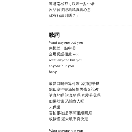
連喺南極都可以差一點中暑
反話背後隱藏嘅真實心意
你有解讀到嗎？」
歌詞
Want anyone but you
南極差一點中暑
全用反話相處 woo
want anyone but you
anyone but you
baby
最愛口哨未算可靠 習慣想爭拗
貌似率性畫滿憧憬男孩又說教
講真的嗎 講真的嗎 喜愛著我嗎
如果肚餓 恐怕食人吧
未保證
害怕很確認 寧願拒絕回應
或搞怪 還未敢率真決定
Want anyone but you