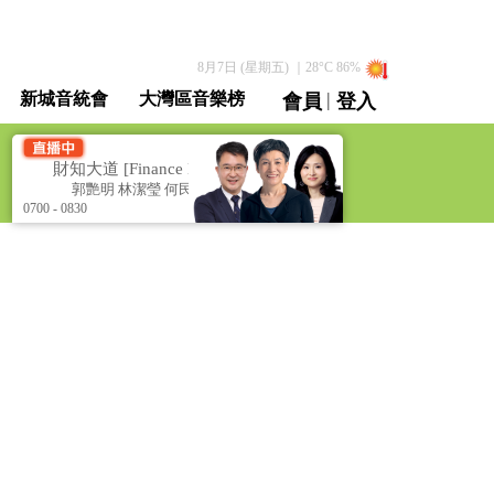
8月7日 (星期五)
｜
28
°C
86
%
|
新城音統會
大灣區音樂榜
會員
登入
直播 / 重溫
財知大道 [Finance Boulevard]
財知大道 [Finance Bouleva
郭艷明 林潔瑩 何民傑
郭艷明 林潔瑩 何民傑
0700 - 0830