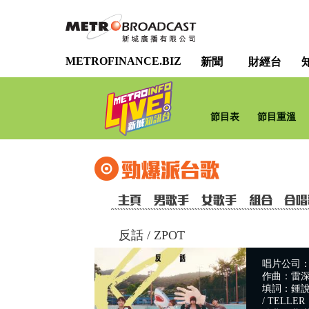
METROFINANCE.BIZ
新聞
財經台
節目表
節目重溫
反話
/
ZPOT
唱片公司
作曲：雷深如 
填詞：鍾說, 
/ TELLER