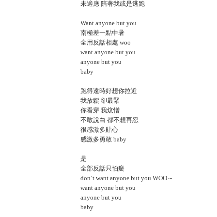
未適應 陪著我或是逃跑
Want anyone but you
南極差一點中暑
全用反話相處 woo
want anyone but you
anyone but you
baby
跑得遠時好想你拉近
我放鬆 卻最緊
你看穿 我炆憎
不敢說白 都不想再忍
很感激多貼心
感激多勇敢 baby
是
全部反話只怕瘀
don’t want anyone but you WOO～
want anyone but you
anyone but you
baby