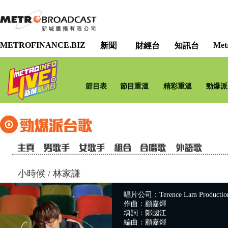
METROFINANCE.BIZ
Met
新聞
財經台
知訊台
節目表
節目重溫
精彩重溫
勁爆派
小時候
/
林家謙
唱片公司：Terence Lam Production
作曲：顧嘉煇
填詞：鄭國江
編曲：顧嘉煇