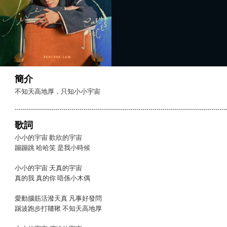
簡介
不知天高地厚，只知小小宇宙
歌詞
小小的宇宙 歡欣的宇宙
蹦蹦跳 哈哈笑 是我小時候
小小的宇宙 天真的宇宙
真的我 真的你 唔係小木偶
愛動腦筋活潑天真 凡事好發問
踢波跑步打韆鞦 不知天高地厚