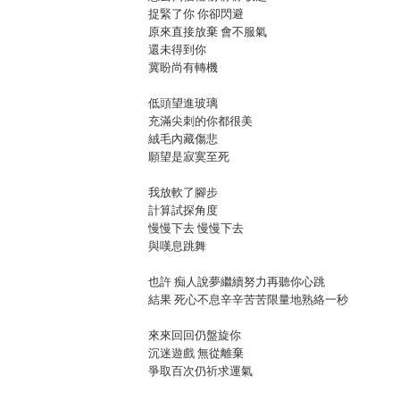
捉緊了你 你卻閃避
原來直接放棄 會不服氣
還未得到你
冀盼尚有轉機
低頭望進玻璃
充滿尖刺的你都很美
絨毛內藏傷悲
願望是寂寞至死
我放軟了腳步
計算試探角度
慢慢下去 慢慢下去
與嘆息跳舞
也許 痴人說夢繼續努力再聽你心跳
結果 死心不息辛辛苦苦限量地熟絡一秒
來來回回仍盤旋你
沉迷遊戲 無從離棄
爭取百次仍祈求運氣