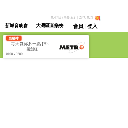
8月7日 (星期五)
｜
28
°C
82
%
|
新城音統會
大灣區音樂榜
會員
登入
直播 / 重溫
每天愛你多一點 [Heal the World]
每天愛你多一點 [Heal the 
梁劍紅
梁劍紅
0100 - 0200