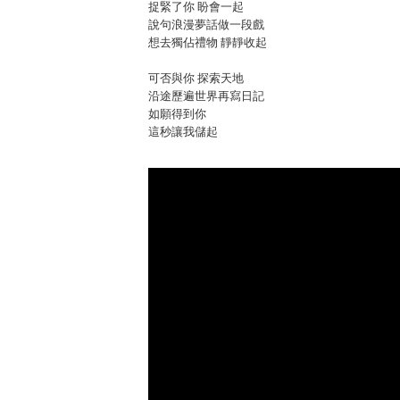
捉緊了你 盼會一起
說句浪漫夢話做一段戲
想去獨佔禮物 靜靜收起
可否與你 探索天地
沿途歷遍世界再寫日記
如願得到你
這秒讓我儲起