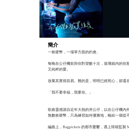
簡介
一枚硬幣，一場單方面的約會。
每晚在公仔機前與你對望數十次，玻璃箱內的你
又純粹的愛。
放棄其實很容易。難的是，明明已經死心，卻還
「我不要幸福，我要你。」
歌曲靈感源自近年大熱的夾公仔，以在公仔機內
無數枚硬幣，只為練習如何優雅地，輸給一個從
編曲上，Ragpickers 的都市憂鬱，遇上韓籍監製 M