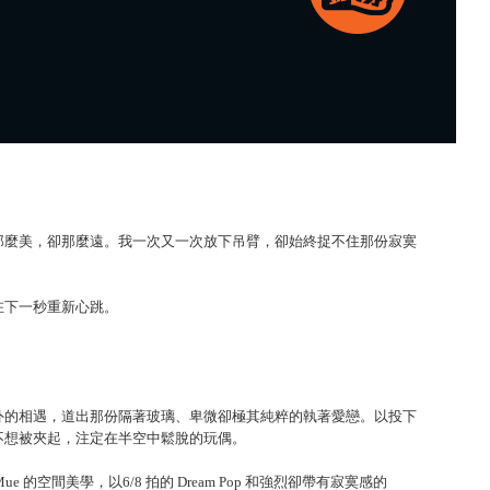
那麼美，卻那麼遠。我一次又一次放下吊臂，卻始終捉不住那份寂寞
在下一秒重新心跳。
外的相遇，道出那份隔著玻璃、卑微卻極其純粹的執著愛戀。以投下
不想被夾起，注定在半空中鬆脫的玩偶。
ue 的空間美學，以6/8 拍的 Dream Pop 和強烈卻帶有寂寞感的