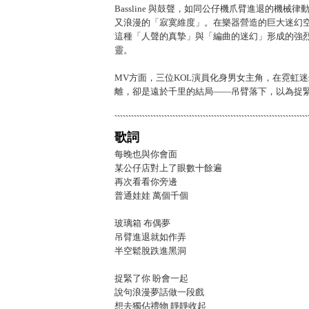
Bassline 與鼓聲，如同公仔機爪臂進退的機械律
又浪漫的「寂寞維度」。在樂器營造的巨大迷幻
這種「人聲的真摯」與「編曲的迷幻」形成的強
靈。
MV方面，三位KOL演員化身男女主角，在霓虹
離，卻是遠於千里的結局——吊臂落下，以為捉
歌詞
每晚也與你會面
某公仔店對上了眼數十餘遍
再次看看你旁邊
普通娃娃 萬個千個
玻璃箱 布偶夢
吊臂進退就如作弄
半空鬆脫跌進黑洞
捉緊了你 盼會一起
說句浪漫夢話做一段戲
想去獨佔禮物 靜靜收起