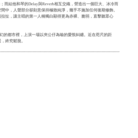
動；而結他和琴的Delay與Reverb相互交織，營造出一個巨大、冰冷而
空間中，人聲部分卻刻意保持極致純淨，幾乎不施加任何後期修飾。
烈拉扯，讓主唱的第一人稱獨白顯得更為赤裸、脆弱，直擊聽眾心
迷幻的都市裡，上演一場以夾公仔為喻的愛恨糾纏。近在咫尺的距
緊，終究鬆脫。