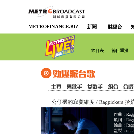
METROFINANCE.BIZ
新聞
財經台
節目表
節目重溫
公仔機的寂寞維度
/
Ragpickers 
作曲：Ragp
填詞：Ragp
編曲：Ragpi
監製：mue