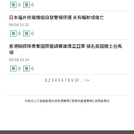
日本福井核電機組自發警報停運 未有輻射或傷亡
09/08 15:32
香港騎師隊勇奪國際邀請賽識價盃亞軍 揚名英國雅士谷馬
場
09/08 15:14
1
2
3
4
5
6
7
8
9
10
...
>>
生成式人工智能創建內容免責聲明
|
智慧財產權聲明
|
使用者責任