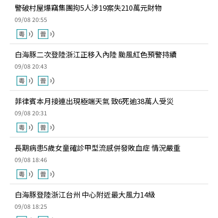
警破村屋爆竊集團拘5人涉19案失210萬元財物
09/08 20:55
白海豚二次登陸浙江正移入內陸 颱風紅色預警持續
09/08 20:43
菲律賓本月接連出現極端天氣 致6死逾38萬人受災
09/08 20:31
長期病患5歲女童確診甲型流感併發敗血症 情況嚴重
09/08 18:46
白海豚登陸浙江台州 中心附近最大風力14級
09/08 18:25