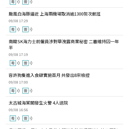
颱風白海豚逼近 上海兩機場取消逾1300架次航班
09/08 17:29
南韓SK海力士前僱員涉對華洩露商業秘密 二審維持囚一年
半
09/08 17:19
容許狗隻進入食肆實施首月 共發出8宗檢控
09/08 17:00
太古城海棠閣發生火警 4人送院
09/08 16:56