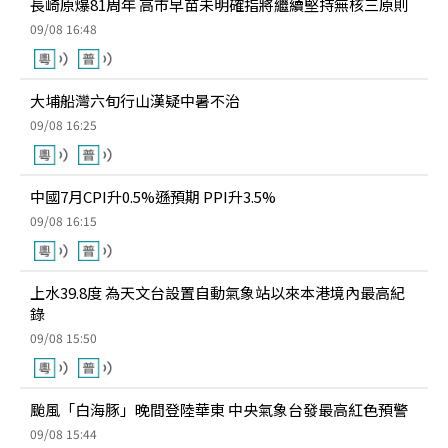
長崎原爆81周年 高市早苗未明確指將繼續堅持無核三原則
09/08 16:48
大埔船灣六旬行山漢疑中暑不治
09/08 16:25
中國7月CPI升0.5%遜預期 PPI升3.5%
09/08 16:15
上水39.8度 為天文台設置自動氣象站以來本港境內最高紀
錄
09/08 15:50
颱風「白海豚」晚間登陸華東 中央氣象台發最高紅色預警
09/08 15:44