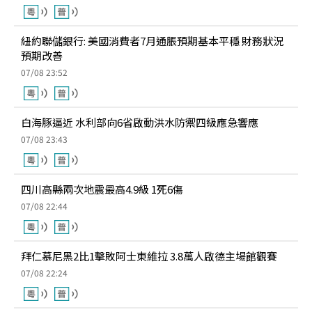
紐約聯儲銀行: 美國消費者7月通脹預期基本平穩 財務狀況
預期改善
07/08 23:52
白海豚逼近 水利部向6省啟動洪水防禦四級應急響應
07/08 23:43
四川高縣兩次地震最高4.9級 1死6傷
07/08 22:44
拜仁慕尼黑2比1擊敗阿士東維拉 3.8萬人啟德主場館觀賽
07/08 22:24