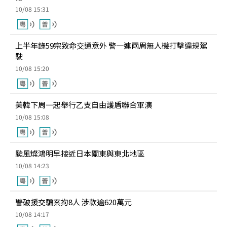
10/08 15:31
上半年錄59宗致命交通意外 警一連兩周無人機打擊違規駕
駛
10/08 15:20
美韓下周一起舉行乙支自由護盾聯合軍演
10/08 15:08
颱風燦鴻明早接近日本關東與東北地區
10/08 14:23
警破援交騙案拘8人 涉款逾620萬元
10/08 14:17