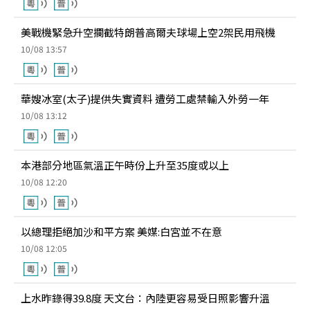
美戰機緊急升空攔截特朗普高爾夫球場上空2架民用飛機
10/08 13:57
華嫂冰室(太子)提供失實資料 遭勞工處禁輸入外勞一年
10/08 13:12
本港部分地區氣溫正午時份上升至35度或以上
10/08 12:20
以總理拒絕加沙和平方案 美媒:白宮並不在意
10/08 12:05
上水昨錄得39.8度 天文台：內陸更容易受日照影響升溫