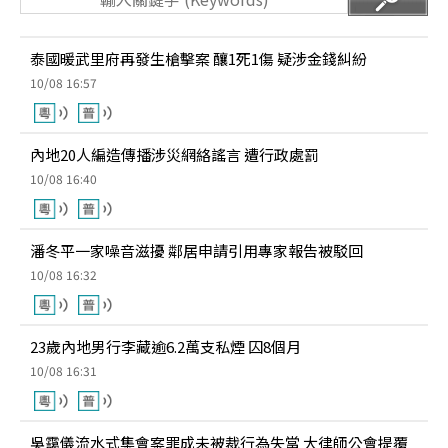
泰國暖武里府再發生槍擊案 釀1死1傷 疑涉金錢糾紛
10/08 16:57
內地20人編造傳播涉災網絡謠言 遭行政處罰
10/08 16:40
潘冬平一家噪音滋擾 鄰居申請引用專家報告被駁回
10/08 16:32
23歲內地男行李藏逾6.2萬支私煙 囚8個月
10/08 16:31
吳靄儀流水式集會案罪成未被裁行為失當 大律師公會提覆