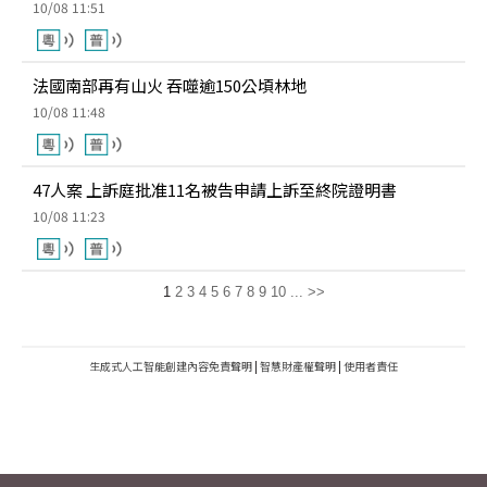
10/08 11:51
法國南部再有山火 吞噬逾150公頃林地
10/08 11:48
47人案 上訴庭批准11名被告申請上訴至終院證明書
10/08 11:23
1
2
3
4
5
6
7
8
9
10
...
>>
生成式人工智能創建內容免責聲明
|
智慧財產權聲明
|
使用者責任