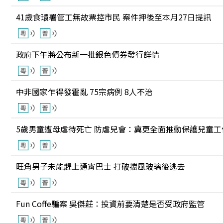
41歲食環署管工無故票控市民 案件押後至本月27日提訊
政府下午將公布新一批銀色債券發行詳情
中非國家乍得發霍亂 75宗病例 8人不治
5歲男童遭母虐待死亡 防虐兒會：冀更全面推動保護兒童工
旺角男子未能趕上通宵巴士 打破擋風玻璃後逃去
Fun Coffe騙案 吳傑莊：投資前要清楚是否受政府監管