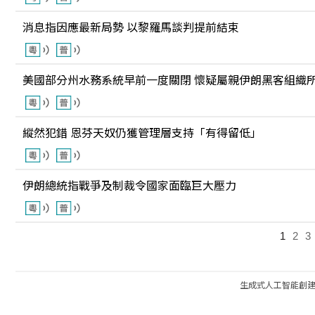
消息指因應最新局勢 以黎羅馬談判提前結束
美國部分州水務系統早前一度關閉 懷疑屬親伊朗黑客組織
縱然犯錯 恩芬天奴仍獲管理層支持「有得留低」
伊朗總統指戰爭及制裁令國家面臨巨大壓力
1
2
3
生成式人工智能創