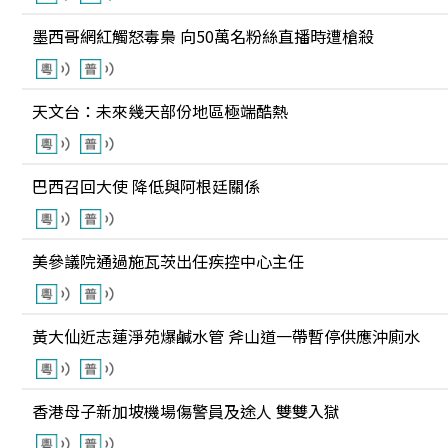
墨西哥網紅觸怒毒梟 向50萬名粉絲直播時遭槍殺
天文台：未來幾天部份地區極端酷熱
巴西召回大使 降低與阿根廷關係
美參議院通過施瓦茨出任疾控中心主任
黃大仙近志蓮淨苑爆鹹水管 斧山道一帶暫停供應沖廁水
香港母子新加坡機場傷警員及途人 雙雙入獄