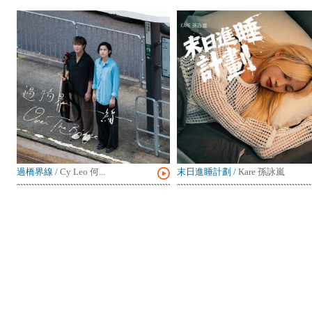
過橋界線
/
Cy Leo 何...
末日進睡計劃
/
Kare 孫詠嵐