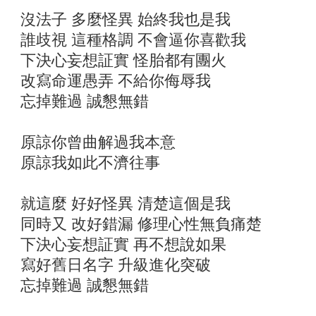
沒法子 多麼怪異 始終我也是我
誰歧視 這種格調 不會逼你喜歡我
下決心妄想証實 怪胎都有團火
改寫命運愚弄 不給你侮辱我
忘掉難過 誠懇無錯
原諒你曾曲解過我本意
原諒我如此不濟往事
就這麼 好好怪異 清楚這個是我
同時又 改好錯漏 修理心性無負痛楚
下決心妄想証實 再不想說如果
寫好舊日名字 升級進化突破
忘掉難過 誠懇無錯