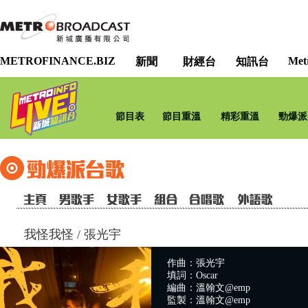
METROFINANCE.BIZ
Met
新聞
財經台
知訊台
節目表
節目重溫
精彩重溫
勁爆派
我怪我怪
/
張光宇
作曲：張光宇
填詞：Oscar
編曲：溫翰文@emp
監製：溫翰文@emp