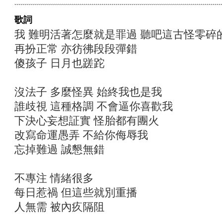
歌詞
我 難明活著怎麼就是罪過 聽吧這古怪零碎
再扮正常 亦彷彿段段彈錯
傻孩子 日月也蹉跎
沒法子 多麼怪異 始終我也是我
誰歧視 這種格調 不會逼你喜歡我
下決心妄想証實 怪胎都有團火
改寫命運愚弄 不給你侮辱我
忘掉難過 誠懇無錯
不專注 情緒很多
每日惹禍 但這些就別重播
人無需 被內疚隔阻