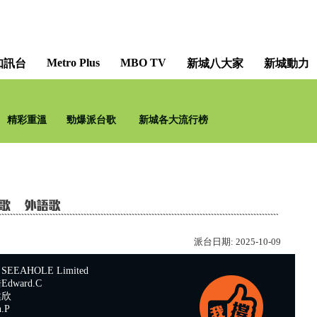
Metro Plus
MBO TV
知訊台
新城八大家
新城動力
新手 DJ 大鳴聲 [A DJ 
精彩重溫
勁爆派台歌
新城各大流行榜
范
派台日期:
2025-10-09
EAHOLE Limited
dward.C
健欣
.P