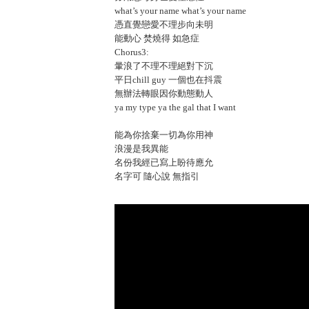
what’s your name what’s your name
憑直覺戀愛不理步向未明
能動心 焚燒得 如急症
Chorus3:
暈浪了不理不理絕對下沉
平日chill guy 一個也在抖震
無辦法轉眼因你動態動人
ya my type ya the gal that I want
能為你捨棄一切為你用神
浪漫是我異能
名份我經已寫上盼待應允
名字可 隨心說 無指引