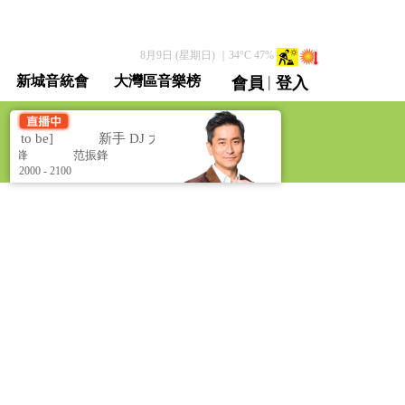
8月9日 (星期日)
｜
34
°C
47
%
|
新城音統會
大灣區音樂榜
會員
登入
直播 / 重溫
to be]
新手 DJ 大鳴聲 [A DJ to be]
振鋒
范振鋒
2000 - 2100