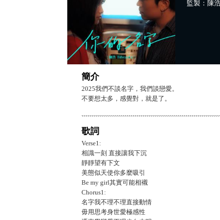
監製：陳浩Edw
簡介
2025我們不談名字，我們談戀愛。
不要想太多，感覺對，就是了。
歌詞
Verse1:
相識一刻 直接讓我下沉
靜靜望有下文
美態似天使你多麼吸引
Be my girl其實可能相襯
Chorus1:
名字我不理不理直接動情
毋用思考身世愛極感性