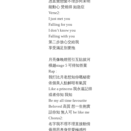
憑直覺戀愛不理步向未明
能動心 焚燒得 如急症
Verse2:
I just met you
Falling for you
I don’t know you
Falling with you
第二步放心交給我
享受滿足別要拖
月亮像晚燈照引互貼拔河
橫越stage 5 可得知答案
Rap :
我打比月老想知你嘅秘密
依個美人點解咁有氣質
Like a princess 我永遠記得
或者你知 我知
Be my all time favourite
Beloved 高質 想一生抱實
話你知 無人可 be like me
Chorus2:
名字我不理不理直接動情
毋用思考身世愛極感性