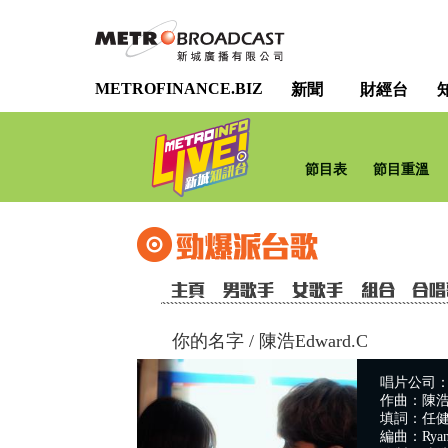
METROFINANCE.BIZ
新聞
財經台
節目表
節目重溫
你的名字
/
陳浩Edward.C
唱片公司：SE
作曲：陳浩E
填詞：任
編曲：Ryan