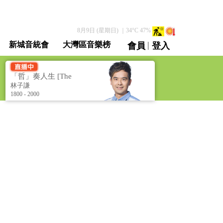
8月9日 (星期日)
｜
34
°C
47
%
|
新城音統會
大灣區音樂榜
會員
登入
直播 / 重溫
「哲」奏人生 [The
Rhythm of Life]
林子謙
1800 - 2000