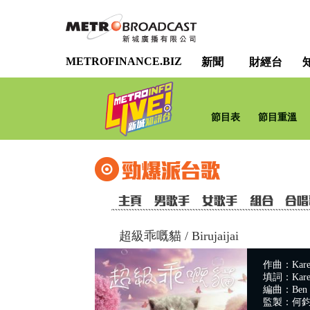
METROFINANCE.BIZ
新聞
財經台
節目表
節目重溫
超級乖嘅貓
/
Birujaijai
作曲：Karen
填詞：Karen
編曲：Ben 
監製：何